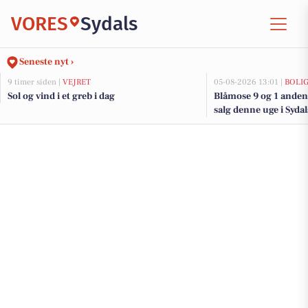
VORES
Sydals
Seneste nyt ›
9 timer siden |
VEJRET
05-08-2026 13:01 |
BOLI
Sol og vind i et greb i dag
Blåmose 9 og 1 anden 
salg denne uge i Sydal