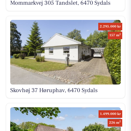
Mommarkvej 305 Tandslet, 6470 Sydals
2.295.000 kr
2
157 m
Skovhøj 37 Høruphav, 6470 Sydals
1.499.000 kr
2
226 m