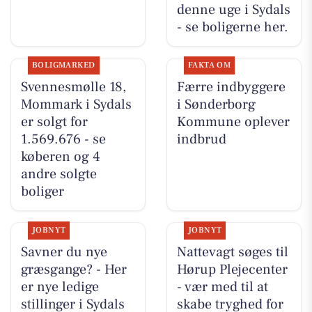
denne uge i Sydals
- se boligerne her.
BOLIGMARKED
FAKTA OM
Svennesmølle 18,
Færre indbyggere
Mommark i Sydals
i Sønderborg
er solgt for
Kommune oplever
1.569.676 - se
indbrud
køberen og 4
andre solgte
boliger
JOBNYT
JOBNYT
Savner du nye
Nattevagt søges til
græsgange? - Her
Hørup Plejecenter
er nye ledige
- vær med til at
stillinger i Sydals
skabe tryghed for