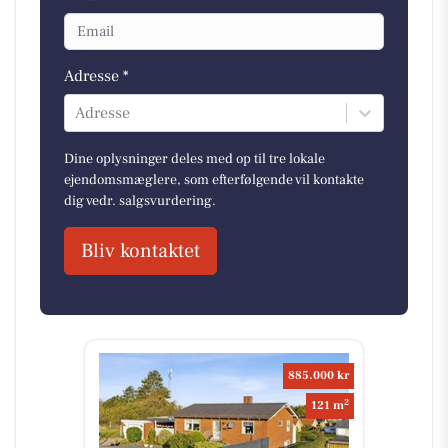
Adresse *
Adresse
Dine oplysninger deles med op til tre lokale
ejendomsmæglere, som efterfølgende vil kontakte
dig vedr. salgsvurdering.
Bliv kontaktet
885.000 kr
2
121 m