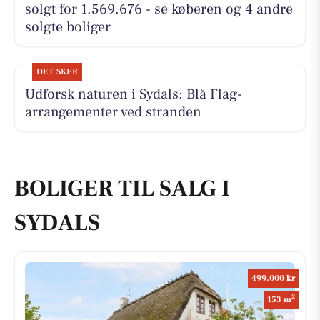
solgt for 1.569.676 - se køberen og 4 andre
solgte boliger
DET SKER
Udforsk naturen i Sydals: Blå Flag-
arrangementer ved stranden
BOLIGER TIL SALG I
SYDALS
499.000 kr
2
153 m