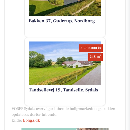
Bakken 37, Guderup, Nordborg
2.250.000 kr
2
248 m
Tandsellevej 19, Tandselle, Sydals
VORES Sydals overvåger løbende boligmarkedet og artiklen
opdateres derfor løbende.
Kilde:
Boliga.dk