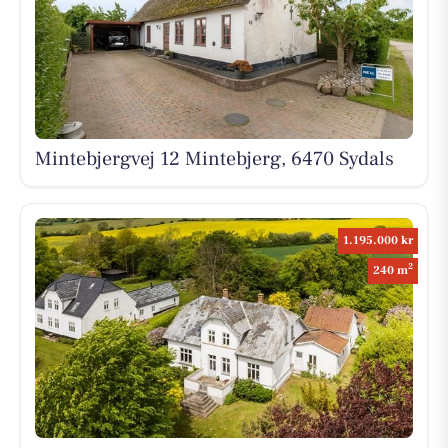
Mintebjergvej 12 Mintebjerg, 6470 Sydals
1.195.000 kr
2
240 m