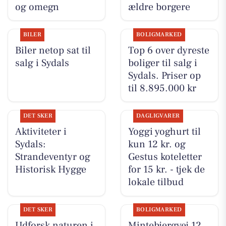
og omegn
ældre borgere
BILER
BOLIGMARKED
Biler netop sat til
Top 6 over dyreste
salg i Sydals
boliger til salg i
Sydals. Priser op
til 8.895.000 kr
DET SKER
DAGLIGVARER
Aktiviteter i
Yoggi yoghurt til
Sydals:
kun 12 kr. og
Strandeventyr og
Gestus koteletter
Historisk Hygge
for 15 kr. - tjek de
lokale tilbud
DET SKER
BOLIGMARKED
Udforsk naturen i
Mintebjergvej 12