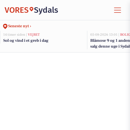
VORES
Sydals
Seneste nyt ›
14 timer siden |
VEJRET
05-08-2026 13:01 |
BOLI
Sol og vind i et greb i dag
Blåmose 9 og 1 anden 
salg denne uge i Sydal