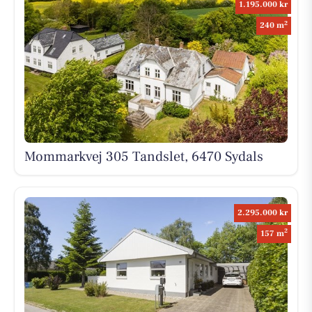
1.195.000 kr
2
240 m
Mommarkvej 305 Tandslet, 6470 Sydals
2.295.000 kr
2
157 m