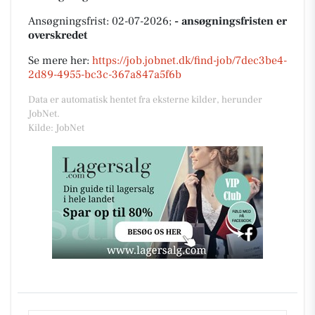
Ansøgningsfrist: 02-07-2026;
- ansøgningsfristen er
overskredet
Se mere her:
https://job.jobnet.dk/find-job/7dec3be4-
2d89-4955-bc3c-367a847a5f6b
Data er automatisk hentet fra eksterne kilder, herunder
JobNet.
Kilde: JobNet