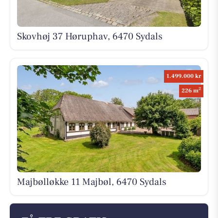
Skovhøj 37 Høruphav, 6470 Sydals
1.499.000 kr
2
226 m
Majbølløkke 11 Majbøl, 6470 Sydals