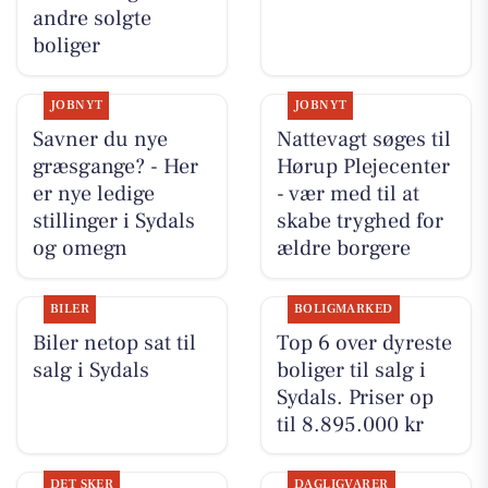
andre solgte
boliger
JOBNYT
JOBNYT
Savner du nye
Nattevagt søges til
græsgange? - Her
Hørup Plejecenter
er nye ledige
- vær med til at
stillinger i Sydals
skabe tryghed for
og omegn
ældre borgere
BILER
BOLIGMARKED
Biler netop sat til
Top 6 over dyreste
salg i Sydals
boliger til salg i
Sydals. Priser op
til 8.895.000 kr
DET SKER
DAGLIGVARER