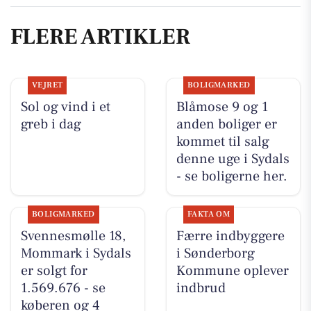
FLERE ARTIKLER
VEJRET
BOLIGMARKED
Sol og vind i et
Blåmose 9 og 1
greb i dag
anden boliger er
kommet til salg
denne uge i Sydals
- se boligerne her.
BOLIGMARKED
FAKTA OM
Svennesmølle 18,
Færre indbyggere
Mommark i Sydals
i Sønderborg
er solgt for
Kommune oplever
1.569.676 - se
indbrud
køberen og 4