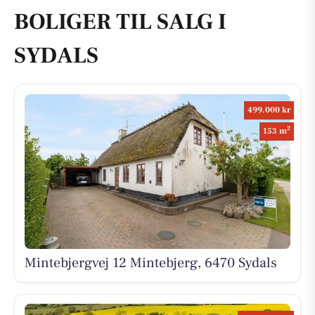
BOLIGER TIL SALG I
SYDALS
499.000 kr
2
153 m
Mintebjergvej 12 Mintebjerg, 6470 Sydals