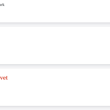
ark
vet