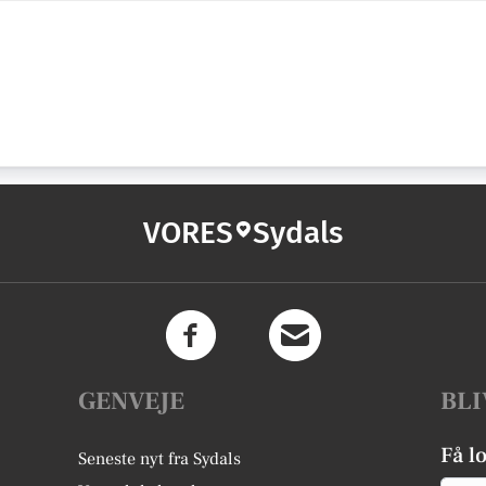
VORES
Sydals
GENVEJE
BLI
Få l
Seneste nyt fra Sydals