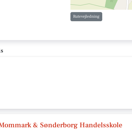
Rutevejledning
ls
d Mommark & Sønderborg Handelsskole