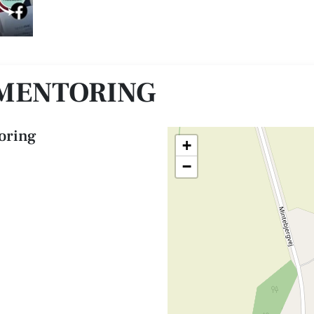
MENTORING
oring
+
−