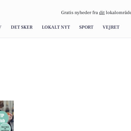
Gratis nyheder fra
dit
lokalområde
V
DET SKER
LOKALT NYT
SPORT
VEJRET