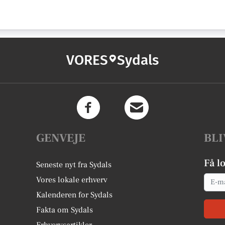
VORES
Sydals
GENVEJE
BLI
Få l
Seneste nyt fra Sydals
Email
Vores lokale erhverv
Kalenderen for Sydals
Fakta om Sydals
Erhvervsartikler