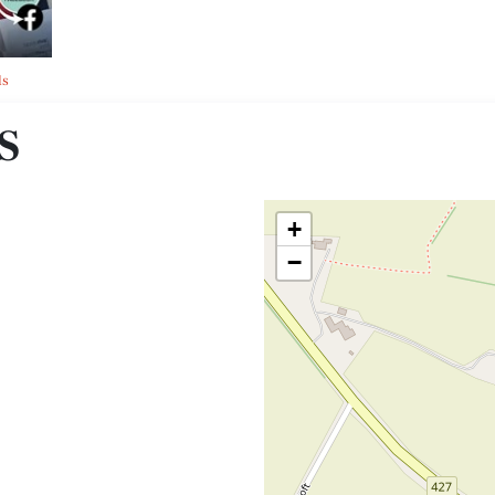
ls
S
+
−