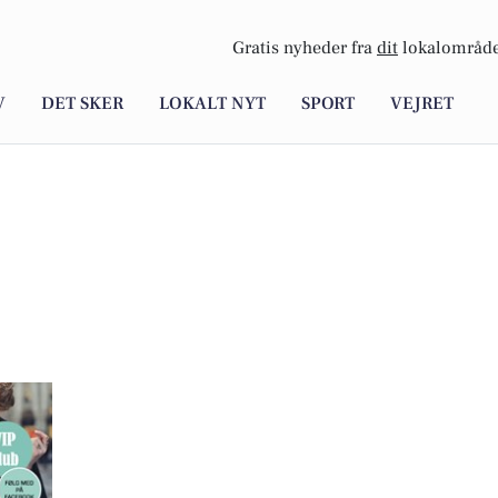
Gratis nyheder fra
dit
lokalområde
V
DET SKER
LOKALT NYT
SPORT
VEJRET