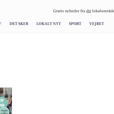
Gratis nyheder fra
dit
lokalområde
V
DET SKER
LOKALT NYT
SPORT
VEJRET