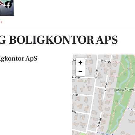
ls
 BOLIGKONTOR APS
igkontor ApS
+
−