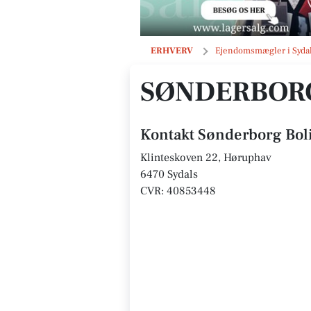
Sønderborg Boligkontor ApS
ERHVERV
Ejendomsmægler i Syda
SØNDERBORG
Kontakt Sønderborg Bol
Klinteskoven 22, Høruphav
6470 Sydals
CVR: 40853448