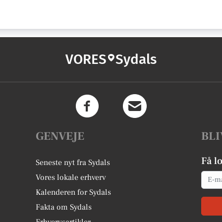
VORES
Sydals
GENVEJE
BLI
Få l
Seneste nyt fra Sydals
Email
Vores lokale erhverv
Kalenderen for Sydals
Fakta om Sydals
Erhvervsartikler