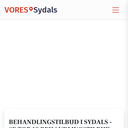
VORES
Sydals
BEHANDLINGSTILBUD I SYDALS -