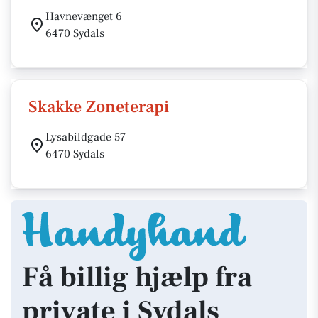
Havnevænget 6
6470 Sydals
Skakke Zoneterapi
Lysabildgade 57
6470 Sydals
Få billig hjælp fra
private i Sydals