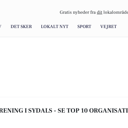
Gratis nyheder fra
dit
lokalområde
V
DET SKER
LOKALT NYT
SPORT
VEJRET
ENING I SYDALS - SE TOP 10 ORGANISAT