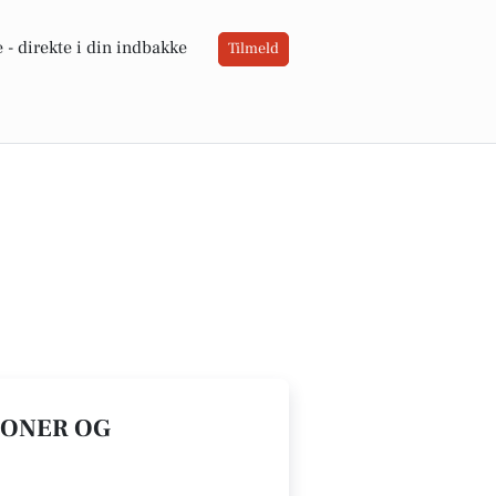
 -
direkte i din indbakke
Tilmeld
IONER OG