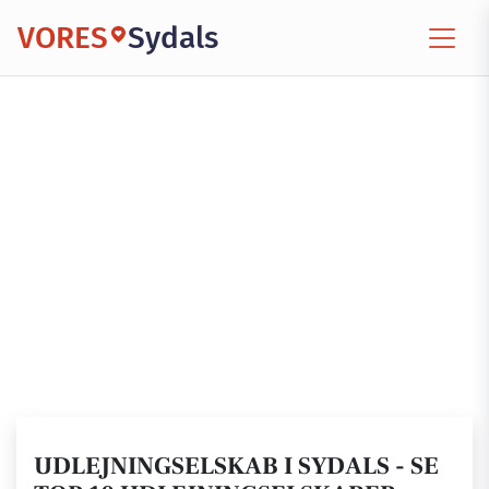
VORES
Sydals
UDLEJNINGSELSKAB I SYDALS - SE