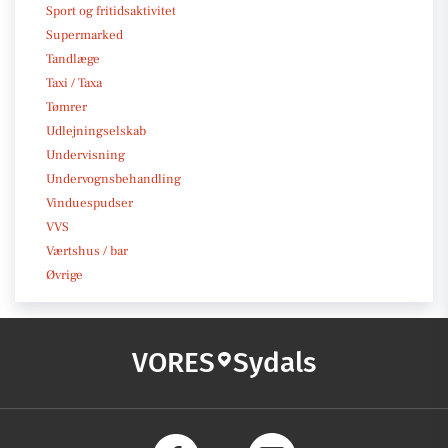
Sport og fritidsaktivitet
Supermarked
Tandlæge
Taxi / Taxa
Tømrer
Udlejningselskab
Undervisning
Undervognsbehandling
Vinduespudser
VVS
Værtshus / bar
Øvrige
VORES
Sydals