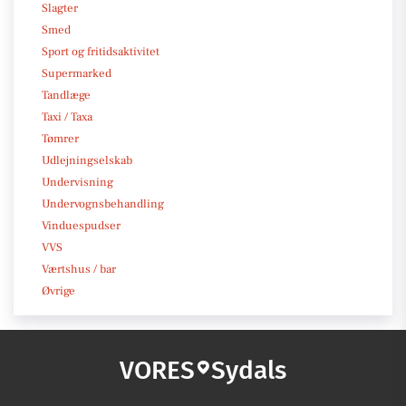
Slagter
Smed
Sport og fritidsaktivitet
Supermarked
Tandlæge
Taxi / Taxa
Tømrer
Udlejningselskab
Undervisning
Undervognsbehandling
Vinduespudser
VVS
Værtshus / bar
Øvrige
VORES
Sydals