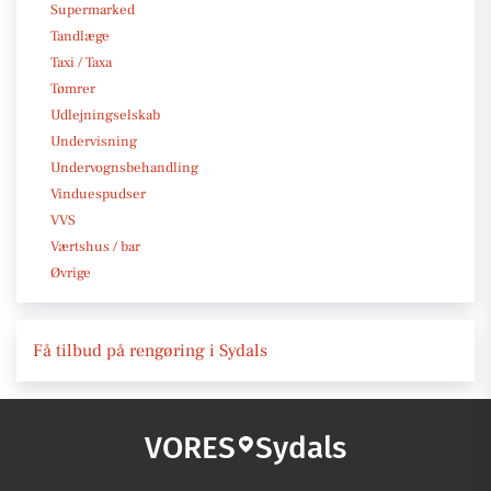
Supermarked
Tandlæge
Taxi / Taxa
Tømrer
Udlejningselskab
Undervisning
Undervognsbehandling
Vinduespudser
VVS
Værtshus / bar
Øvrige
Få tilbud på rengøring i Sydals
VORES
Sydals